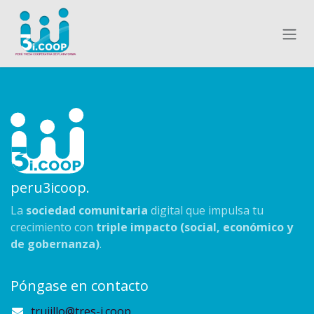
Ir al contenido
peru3icoop.
La
sociedad comunitaria
digital que impulsa tu
crecimiento con
triple impacto (social, económico y
de gobernanza)
.
Póngase en contacto
trujillo@tres-i.coop