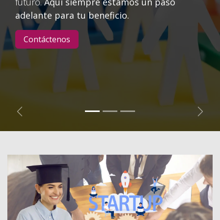
futuro.
Aquí siempre estamos un paso
adelante para tu beneficio.
Contáctenos
Anterior
Sigui